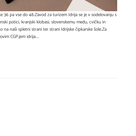
ke 36 pa vse do 48.Zavod za turizem Idrija se je v sodelovanju s
enski potici, kranjski klobasi, slovenskemu medu, cvičku in
 na naši spletni strani ter strani Idrijske čipkarske šole.Za
vim CGP.jem idrija....