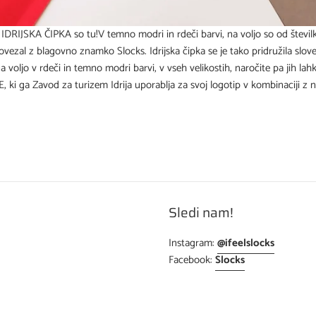
 IDRIJSKA ČIPKA so tu!V temno modri in rdeči barvi, na voljo so od števil
povezal z blagovno znamko Slocks. Idrijska čipka se je tako pridružila slov
voljo v rdeči in temno modri barvi, v vseh velikostih, naročite pa jih lahko
, ki ga Zavod za turizem Idrija uporablja za svoj logotip v kombinaciji z no
Sledi nam!
Instagram:
@ifeelslocks
Facebook:
Slocks