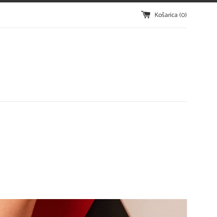
Košarica (
0
)