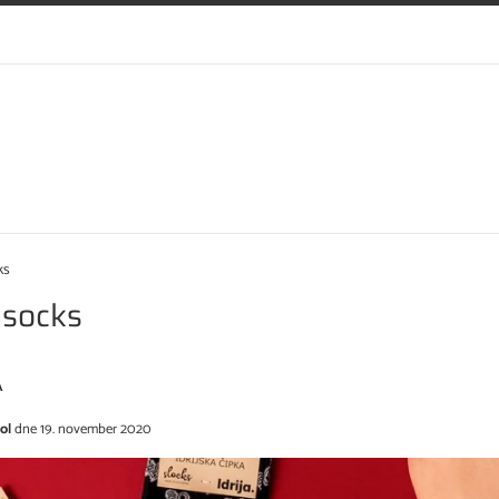
ks
socks
A
ol
dne
19. november 2020