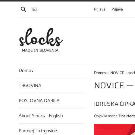
Preskoči
Išči
Prijava
Prijava
na
vsebino
Domov
›
›
Domov
NOVICE
soc
NOVICE
— 
TRGOVINA
POSLOVNA DARILA
IDRIJSKA ČIPK
About Slocks - English
Objavila oseba
Tina Ment
Partnerji in trgovine